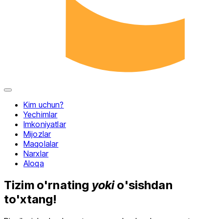
Menyuni yopish
Kim uchun?
Yechimlar
Imkoniyatlar
Mijozlar
Maqolalar
Narxlar
Aloqa
Tizim o'rnating
yoki
o'sishdan
to'xtang!