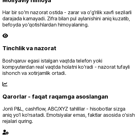
Moliyaviy himoya
Har bir soʻm nazorat ostida - zarar va oʻgʻrilik xavfi sezilarli
darajada kamayadi. Zifra bilan pul aylanishini aniq kuzatib,
befoyda yoʻqotishlardan himoyalaning.
Tinchlik va nazorat
Boshqaruv egasi istalgan vaqtda telefon yoki
kompyuterdan real vaqtda holatni ko‘radi - nazorat tufayli
ishonch va xotirjamlik ortadi.
Qarorlar - faqat raqamga asoslangan
Jonli P&L, cashflow, ABC/XYZ tahlillar - hisobotlar sizga
aniq yo‘l ko‘rsatadi. Emotsiyalar emas, faktlar asosida o‘sish
rejalari quring.