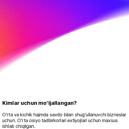
Kimlar uchun mo‘ljallangan?
O'rta va kichik hajmda savdo bilan shug'ullanuvchi bizneslar
uchun. O'rta osiyo tadbirkorlari extiyojlari uchun maxsus
ishlab chiqilgan.